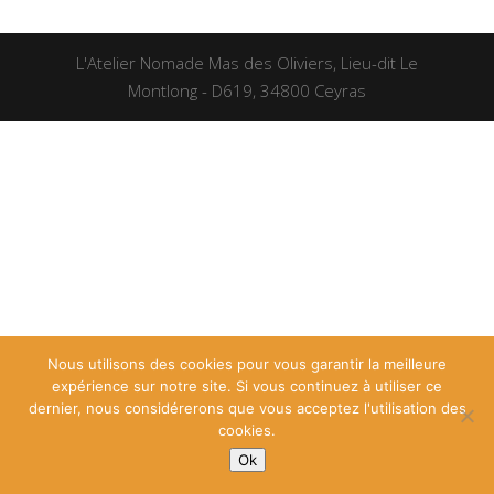
L'Atelier Nomade Mas des Oliviers, Lieu-dit Le
Montlong - D619, 34800 Ceyras
Nous utilisons des cookies pour vous garantir la meilleure
expérience sur notre site. Si vous continuez à utiliser ce
dernier, nous considérerons que vous acceptez l'utilisation des
cookies.
Ok